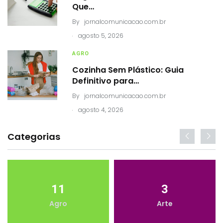
Que…
By
jornalcomunicacao.com.br
.
agosto 5, 2026
AGRO
Cozinha Sem Plástico: Guia
Definitivo para…
By
jornalcomunicacao.com.br
.
agosto 4, 2026
Categorias
11
3
Agro
Arte