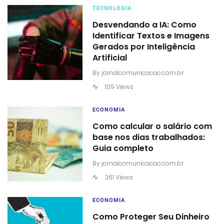
TECNOLOGIA
Desvendando a IA: Como
Identificar Textos e Imagens
Gerados por Inteligência
Artificial
By
jornalcomunicacao.com.br
109 Views
ECONOMIA
Como calcular o salário com
base nos dias trabalhados:
Guia completo
By
jornalcomunicacao.com.br
361 Views
ECONOMIA
Como Proteger Seu Dinheiro