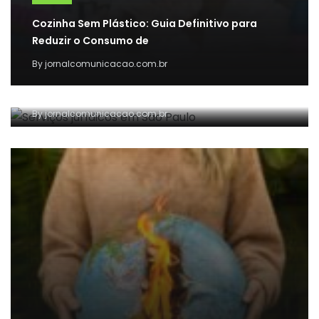
Cozinha Sem Plástico: Guia Definitivo para
Reduzir o Consumo de
NOTÍCIAS
By
jornalcomunicacao.com.br
Principais serviços jurídicos oferecidos por
escritórios de advocacia em São
By
jornalcomunicacao.com.br