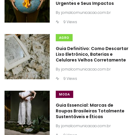
Urgentes e Seus Impactos
By
jornalcomunicacao.com.br
9 Views
AGRO
Guia Definitivo: Como Descartar
Lixo Eletrônico, Baterias e
Celulares Velhos Corretamente
By
jornalcomunicacao.com.br
9 Views
MODA
Guia Essencial: Marcas de
Roupas Brasileiras Totalmente
Sustentáveis e Éticas
By
jornalcomunicacao.com.br