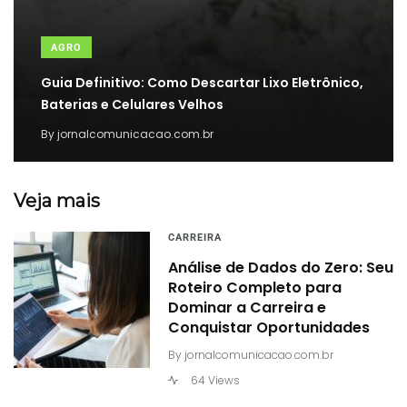
AGRO
Guia Definitivo: Como Descartar Lixo Eletrônico,
Baterias e Celulares Velhos
By
jornalcomunicacao.com.br
Veja mais
CARREIRA
Análise de Dados do Zero: Seu
Roteiro Completo para
Dominar a Carreira e
Conquistar Oportunidades
By
jornalcomunicacao.com.br
64 Views