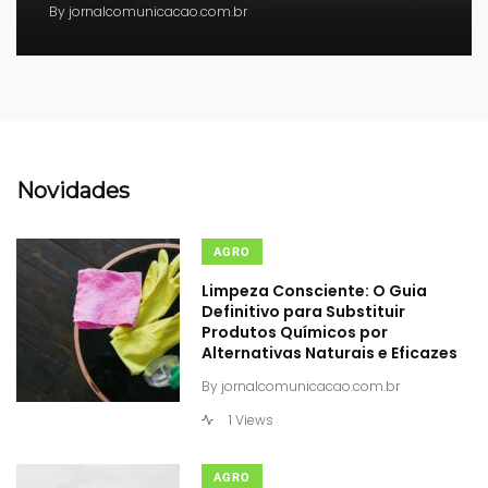
By
jornalcomunicacao.com.br
Novidades
AGRO
Limpeza Consciente: O Guia
Definitivo para Substituir
Produtos Químicos por
Alternativas Naturais e Eficazes
By
jornalcomunicacao.com.br
1 Views
AGRO