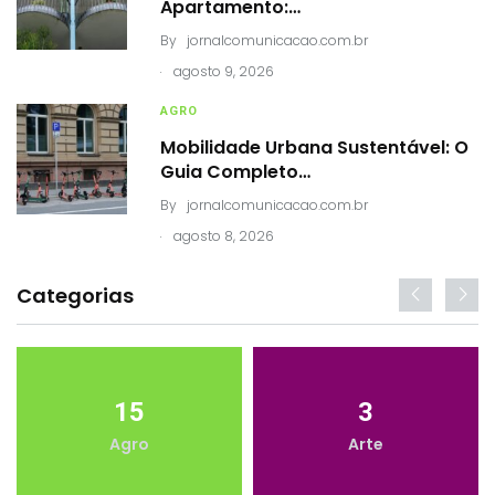
Apartamento:…
By
jornalcomunicacao.com.br
.
agosto 9, 2026
AGRO
Mobilidade Urbana Sustentável: O
Guia Completo…
By
jornalcomunicacao.com.br
.
agosto 8, 2026
Categorias
15
3
Agro
Arte