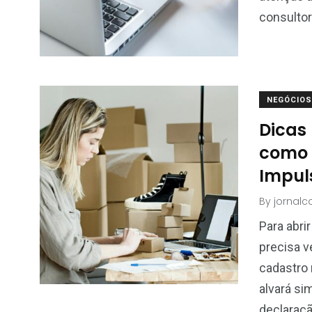
consultor
NEGÓCIOS
Dicas 
como 
Impul
By
jornal
Para abri
precisa ve
cadastro
alvará si
declaraçã