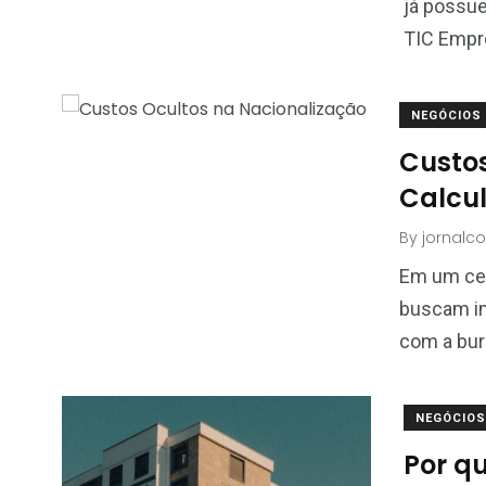
já possu
TIC Empre
NEGÓCIOS
Custos
Calcul
By
jornalc
Em um cen
buscam im
com a bur
NEGÓCIOS
Por q