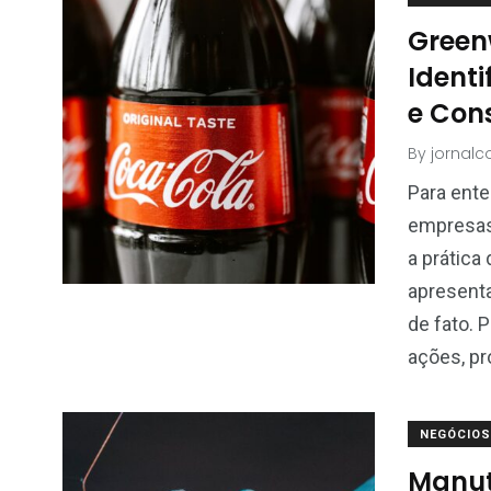
Green
Identi
e Con
By
jornal
Para ente
empresas
a prátic
apresent
de fato. P
ações, pr
NEGÓCIOS
Manut