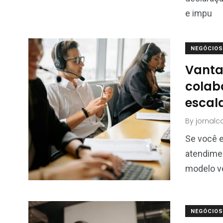
e impu
NEGÓCIOS
Vanta
colabo
escal
By
jornal
Se você 
atendimen
modelo v
NEGÓCIOS