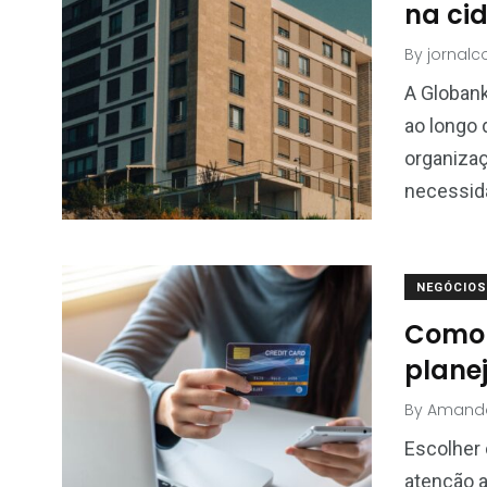
na ci
By
jornal
A Globank
ao longo 
organiza
necessid
NEGÓCIOS
Como 
plane
By
Amand
Escolher 
atenção a