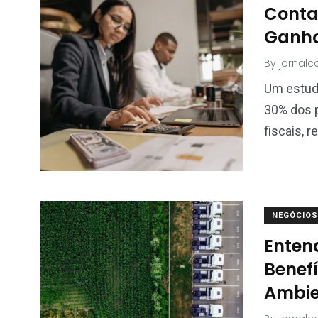
Conta
Ganho
By
jornal
Um estudo
30% dos p
fiscais, 
NEGÓCIOS
Enten
Benef
Ambie