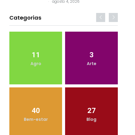
.
agosto 4, 2026
Categorias
11
3
Agro
Arte
40
27
Bem-estar
Blog