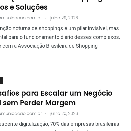
os e Soluções
.
comunicacao.com.br
julho 29, 2026
ção noturna de shoppings é um pilar invisível, mas
tal para o funcionamento diário desses complexos.
 com a Associação Brasileira de Shopping
3
21
s
Receitas
Saúde
safios para Escalar um Negócio
al sem Perder Margem
47
6
.
comunicacao.com.br
julho 20, 2026
Tecnologia
Turismo
scente digitalização, 70% das empresas brasileiras