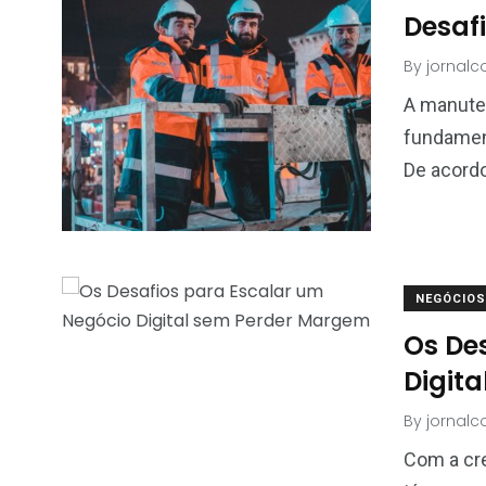
Desafi
By
jornal
A manuten
fundamen
De acordo
3
9
41
retenimento
Moda
Negócio
NEGÓCIOS
Os De
Digit
20
18
5
By
jornal
arketing
Notícias
Pet
Com a cre