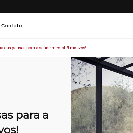
Contato
ia das pausas para a saúde mental: 9 motivos!
as para a
vos!