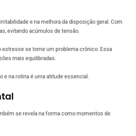
s
Receitas
Saúde
ritabilidade e na melhora da disposição geral. Com
as, evitando acúmulos de tensão.
o estresse se torne um problema crônico. Essa
47
6
sões mais equilibradas.
Tecnologia
Turismo
ho e na rotina é uma atitude essencial.
tal
também se revela na forma como momentos de