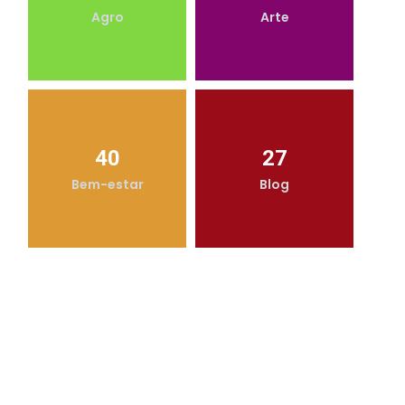
Agro
Arte
40
27
Bem-estar
Blog