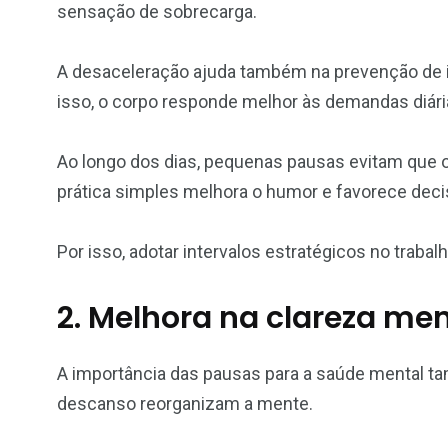
sensação de sobrecarga.
retenimento
Moda
Negócio
A desaceleração ajuda também na prevenção de ir
isso, o corpo responde melhor às demandas diári
Ao longo dos dias, pequenas pausas evitam que 
20
18
5
prática simples melhora o humor e favorece deci
arketing
Notícias
Pet
Por isso, adotar intervalos estratégicos no trabal
2. Melhora na clareza men
A importância das pausas para a saúde mental 
descanso reorganizam a mente.